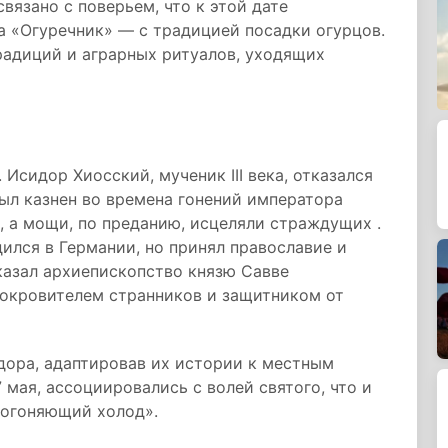
вязано с поверьем, что к этой дате
а «Огуречник» — с традицией посадки огурцов.
радиций и аграрных ритуалов, уходящих
 Исидор Хиосский, мученик III века, отказался
был казнен во времена гонений императора
, а мощи, по преданию, исцеляли страждущих .
ился в Германии, но принял православие и
казал архиепископство князю Савве
покровителем странников и защитником от
дора, адаптировав их истории к местным
 мая, ассоциировались с волей святого, что и
рогоняющий холод».