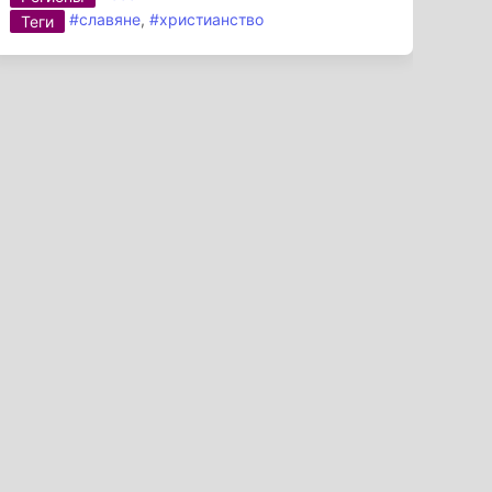
#славяне
,
#христианство
Теги