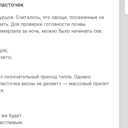
ласточек
урцов. Считалось, что овощи, посаженные на
чить. Для проверки готовности почвы
амерзала за ночь, можно было начинать сев.
цов;
лето;
л окончательный приход тепла. Однако
ласточка весны не делает» — массовый прилет
я.
 же будет.
частливым.