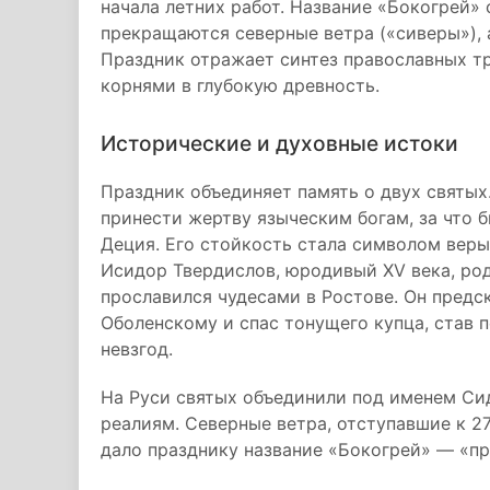
начала летних работ. Название «Бокогрей» с
прекращаются северные ветра («сиверы»), 
Праздник отражает синтез православных т
корнями в глубокую древность.
Исторические и духовные истоки
Праздник объединяет память о двух святых.
принести жертву языческим богам, за что 
Деция. Его стойкость стала символом веры
Исидор Твердислов, юродивый XV века, род
прославился чудесами в Ростове. Он предс
Оболенскому и спас тонущего купца, став 
невзгод.
На Руси святых объединили под именем Си
реалиям. Северные ветра, отступавшие к 27
дало празднику название «Бокогрей» — «п