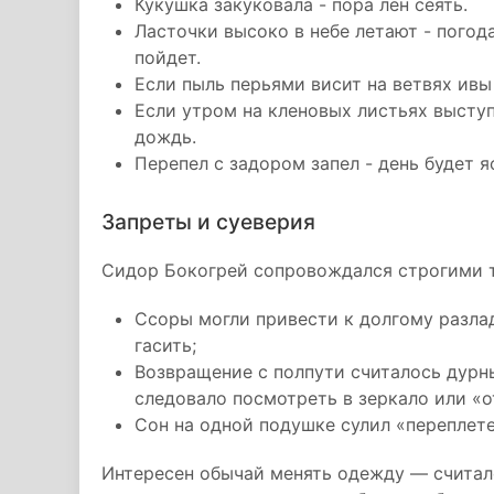
Кукушка закуковала - пора лен сеять.
Ласточки высоко в небе летают - погода
пойдет.
Если пыль перьями висит на ветвях ивы 
Если утром на кленовых листьях выступ
дождь.
Перепел с задором запел - день будет я
Запреты и суеверия
Сидор Бокогрей сопровождался строгими т
Ссоры могли привести к долгому разла
гасить;
Возвращение с полпути считалось дурн
следовало посмотреть в зеркало или «от
Сон на одной подушке сулил «переплет
Интересен обычай менять одежду — считало