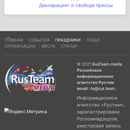
Декларация» о свободе прессы
ГЛАВНАЯ
СОБЫТИЯ
ПРАЗДНИКИ
ЛЮДИ
ОРГАНИЗАЦИИ
МЕСТА
СТАТЬИ
© 2021
RusTeam.media
Российское
информационное
агентство Рустим
email:
ria@rus.team
.
Информационное
агентство «Рустим»,
зарегистрировано
Роскомнадзором,
реестровая запись