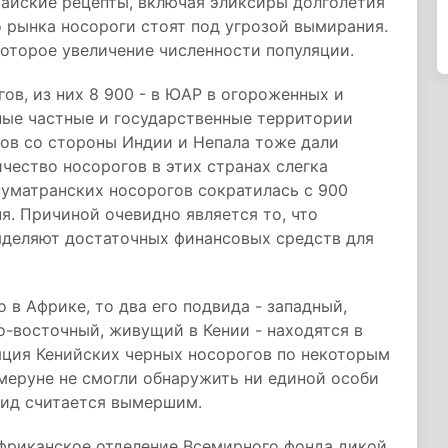
тайские рецепты, включая эликсиры долголетия
о рынка носороги стоят под угрозой вымирания.
оторое увеличение численности популяции.
гов, из них 8 900 - в ЮАР в огороженных и
ые частные и государственные территории
гов со стороны Индии и Непала тоже дали
чество носорогов в этих странах слегка
суматранских носорогов сократилась с 900
ня. Причиной очевидно является то, что
ыделяют достаточных финансовых средств для
 в Африке, то два его подвида - западный,
о-восточный, живущий в Кении - находятся в
ляция Кенийских черных носорогов по некоторым
меруне не смогли обнаружить ни единой особи
двид считается вымершим.
фриканское отделение Всемирного фонда дикой