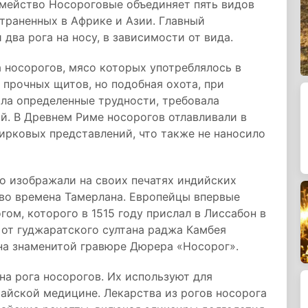
емейство Носороговые объединяет пять видов
раненных в Африке и Азии. Главный
два рога на носу, в зависимости от вида.
 носорогов, мясо которых употреблялось в
 прочных щитов, но подобная охота, при
ла определенные трудности, требовала
й. В Древнем Риме носорогов отлавливали в
ирковых представлений, что также не наносило
о изображали на своих печатях индийских
 во времена Тамерлана. Европейцы впервые
ом, которого в 1515 году прислал в Лиссабон в
от гуджаратского султана раджа Камбея
 на знаменитой гравюре Дюрера «Носорог».
на рога носорогов. Их используют для
айской медицине. Лекарства из рогов носорога