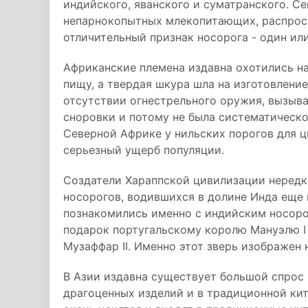
индийского, яванского и суматранского. С
непарнокопытных млекопитающих, распрост
отличительный признак носорога - один или 
Африканские племена издавна охотились на
пищу, а твердая шкура шла на изготовление
отсутствии огнестрельного оружия, вызыва
сноровки и потому не была систематическо
Северной Африке у нильских порогов для ц
серьезный ущерб популяции.
Создатели Хараппской цивилизации нередк
носорогов, водившихся в долине Инда еще
познакомились именно с индийским носорог
подарок португальскому королю Мануэлю I 
Музаффар II. Именно этот зверь изображен
В Азии издавна существует большой спрос 
драгоценных изделий и в традиционной кит