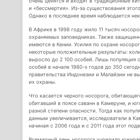
очень ценятся и входят в традиционные ки
и «бессмертия». Из-за существования этог
Однако в последнее время наблюдается нек
В Африке в 1998 году жило 11 тысяч носоро
охраняемых заповедниках. Также защищенн
имеются в Кении. Усилия по охране носоро
некоторые положительные результаты: коли
выросло до 2 100 особей. Лишь популяция 
особей в начале 1980-х годов до 350 сегод
правительства Индонезии и Малайзии не в
их охраны.
Что касается черного носорога, обитающего
обитавший в поясе саванн в Камеруне, и юг
разной степени опасности. Тогда как попу
данным увеличивается, исследователи в Ка
начиная с 2006 года и с 2011 года этот по
Всемирный день носорога учредило южноа