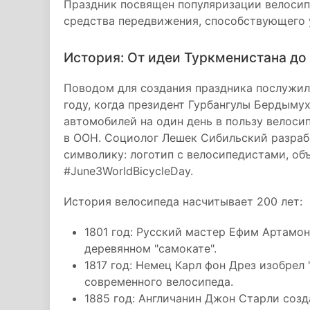
Праздник посвящен популяризации велосипе
средства передвижения, способствующего 
История: От идеи Туркменистана до
Поводом для создания праздника послужил
году, когда президент Гурбангулы Бердыму
автомобилей на один день в пользу велоси
в ООН. Социолог Лешек Сибильский разраб
символику: логотип с велосипедистами, о
#June3WorldBicycleDay.
История велосипеда насчитывает 200 лет:
1801 год: Русский мастер Ефим Артамон
деревянном "самокате".
1817 год: Немец Карл фон Дрез изобрел 
современного велосипеда.
1885 год: Англичанин Джон Старли созд