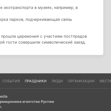
е экотранспорта в музеях, например, в
орка парков, подчеркивающая связь
у прошла церемония с участием постпредов
рой гости совершили символический заезд.
СОБЫТИЯ
ПРАЗДНИКИ
ЛЮДИ
ОРГАНИЗАЦИИ
МЕСТ
edia
рмационное агентство Рустим
m
.