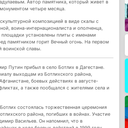
адулаевым. Автор памятника, который живет в
д монументом четыре месяца.
скульптурной композицией в виде скалы с
ной, воина-интернационалиста и ополченца,
ы площадки установлены плиты с именами
ред памятником горит Вечный огонь. На первом
й воинской славы.
ир Путин прибыл в село Ботлих в Дагестане.
риалу выходцам из Ботлихского района,
Афганистане, боевых действиях в августе-
нфликтах, а также пообщался с жителями села и
 Ботлих состоялась торжественная церемония
тлихского района, погибших в войнах. Участие
димир Васильев. Он напомнил, что в
айонах в ходе боевых действий в 1999 году