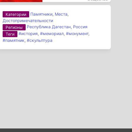
Памятники
,
Места
,
Категории
Достопримечательности
Республика Дагестан
,
Россия
Регионы
#история
,
#мемориал
,
#монумент
,
Теги
#памятник
,
#скульптура