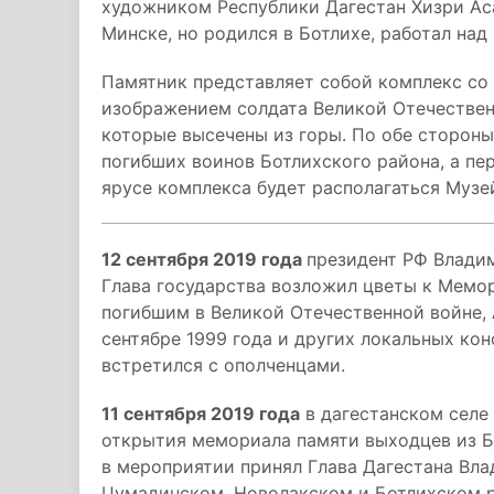
художником Республики Дагестан Хизри Ас
Минске, но родился в Ботлихе, работал на
Памятник представляет собой комплекс со 
изображением солдата Великой Отечествен
которые высечены из горы. По обе сторон
погибших воинов Ботлихского района, а пе
ярусе комплекса будет располагаться Музе
12 сентября 2019 года
президент РФ Владим
Глава государства возложил цветы к Мемо
погибшим в Великой Отечественной войне, 
сентябре 1999 года и других локальных ко
встретился с ополченцами.
11 сентября 2019 года
в дагестанском селе
открытия мемориала памяти выходцев из Бо
в мероприятии принял Глава Дагестана Вла
Цумадинском, Новолакском и Ботлихском р