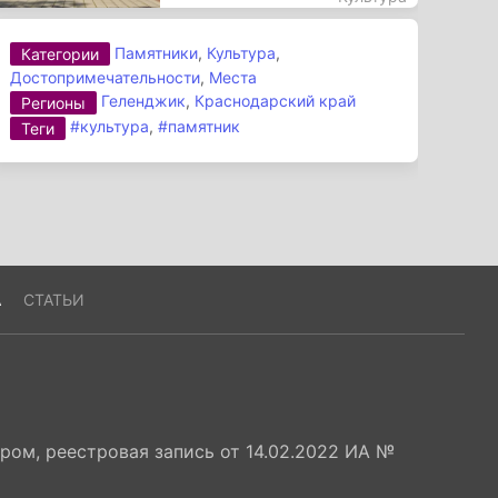
Памятники
,
Культура
,
Категории
Достопримечательности
,
Места
Геленджик
,
Краснодарский край
Регионы
#культура
,
#памятник
Теги
А
СТАТЬИ
ом, реестровая запись от 14.02.2022 ИА №