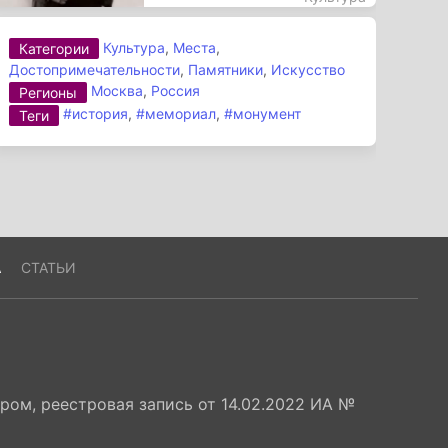
Культура
,
Места
,
Категории
Достопримечательности
,
Памятники
,
Искусство
Москва
,
Россия
Регионы
#история
,
#мемориал
,
#монумент
Теги
А
СТАТЬИ
ом, реестровая запись от 14.02.2022 ИА №