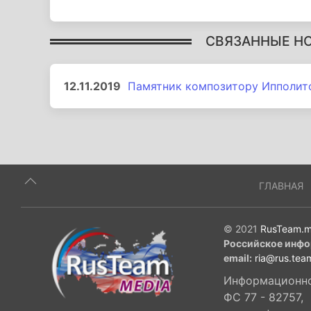
СВЯЗАННЫЕ Н
12.11.2019
Памятник композитору Ипполит
ГЛАВНАЯ
© 2021
RusTeam.m
Российское инфо
email:
ria@rus.tea
Информационное
ФС 77 - 82757,