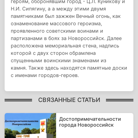
героям, оборонявшим город - Ц.Л. Куникову и
Н.И. Сипягину, а а между этими двумя
памятниками был зажжен Вечный огонь, как
ознаменование массового героизма,
проявленного советскими воинами и
партизанами в боях за Новороссийск. Далее
расположена мемориальная стена, надпись
которой с двух сторон обрамлена
спущенными воинскими знаменами из
камня. Также здесь находятся памятные доски
с именами городов-героев.
Читать
Читать
Читать
СВЯЗАННЫЕ СТАТЬИ
подробнее:
подробнее:
подробнее:
http://vetert.ru/rossiya/novorossijsk/sights/445-
http://vetert.ru/rossiya/novorossijsk/sights/445-
http://vetert.ru/rossiya/novorossijsk/sights/445-
ploschad-
ploschad-
ploschad-
geroev.php
geroev.php
geroev.php
Достопримечательности
города Новороссийск