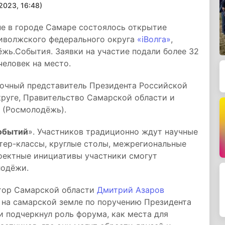
023, 16:48)
не в городе Самаре состоялось открытие
иволжского федерального округа
«iВолга»
,
жь.События. Заявки на участие подали более 32
человек на место.
очный представитель Президента Российской
руге, Правительство Самарской области и
 (Росмолодёжь).
обытий
». Участников традиционно ждут научные
тер-классы, круглые столы, межрегиональные
оектные инициативы участники смогут
лодёжи.
атор Самарской области
Дмитрий Азаров
т на самарской земле по поручению Президента
и подчеркнул роль форума, как места для