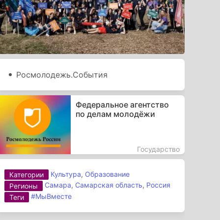
Росмолодежь.События
Федеральное агентство
по делам молодёжи
Государство
Культура
,
Образование
Категории
Самара
,
Самарская область
,
Россия
Регионы
#МыВместе
Теги