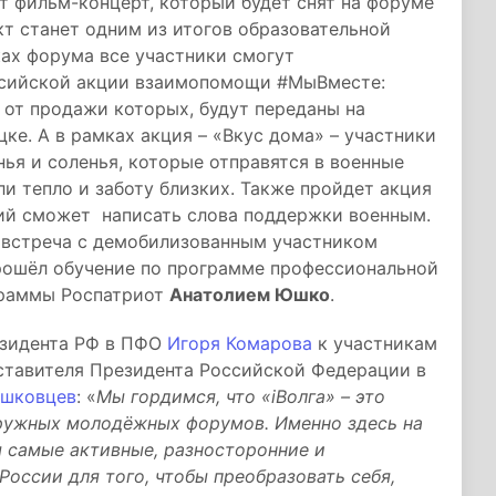
т фильм-концерт, который будет снят на форуме
кт станет одним из итогов образовательной
ах форума все участники смогут
ссийской акции взаимопомощи #МыВместе:
 от продажи которых, будут переданы на
ке. А в рамках акция – «Вкус дома» – участники
нья и соленья, которые отправятся в военные
и тепло и заботу близких. Также пройдет акция
ий сможет написать слова поддержки военным.
т встреча с демобилизованным участником
рошёл обучение по программе профессиональной
граммы Роспатриот
Анатолием Юшко
.
езидента РФ в ПФО
Игоря Комарова
к участникам
ставителя Президента Российской Федерации в
ашковцев
: «
Мы гордимся, что «iВолга» – это
ружных молодёжных форумов. Именно здесь на
 самые активные, разносторонние и
России для того, чтобы преобразовать себя,