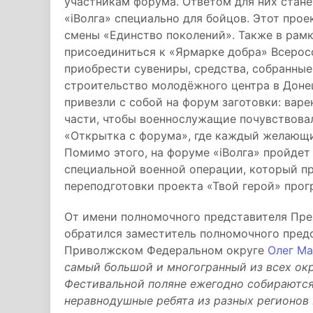
участникам форума. Ответом для них стане
«iВолга» специально для бойцов. Этот прое
смены «Единство поколений». Также в рамк
присоединиться к «Ярмарке добра» Всеро
приобрести сувениры, средства, собранные
строительство молодёжного центра в Донец
привезли с собой на форум заготовки: варе
части, чтобы военнослужащие почувствовал
«Открытка с форума», где каждый желающ
Помимо этого, на форуме «iВолга» пройде
специальной военной операции, который п
переподготовки проекта «Твой герой» про
От имени полномочного представителя Пр
обратился заместитель полномочного пред
Приволжском Федеральном округе
Олег М
самый большой и многогранный из всех ок
Фестивальной поляне ежегодно собираются
неравнодушные ребята из разных регионов 