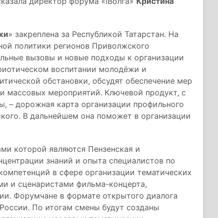
ссказала директор форума «iВолга»
Кристина
жи
» закреплена за Республикой Татарстан. На
ной политики регионов Приволжского
альные вызовы и новые подходы к организации
риотическом воспитании молодёжи и
итической обстановки, обсудят обеспечение мер
и массовых мероприятий. Ключевой продукт, с
ы, – дорожная карта организации профильного
ского. В дальнейшем она поможет в организации
ами которой являются Пензенская и
нцентрации знаний и опыта специалистов по
 компетенций в сфере организации тематических
ми и сценаристами фильма-концерта,
ии. Форумчане в формате открытого диалога
России. По итогам смены будут созданы