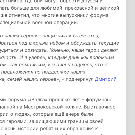
стников, где они могут обрести друзей и
лать больше для любимой, прекрасной и великой
кже отметил, что многие выпускники форума
 специальной военной операции.
 о наших героях – защитниках Отечества,
браться под мирным небом и обсуждать текущие
удиться и созидать. Конечно, наши герои делают
ожность. И я уверен, каждый день мы вспомним
м, как помочь им, и я очень надеюсь, что с
и предложения по поддержке наших
же, семей наших героев
», – подчеркнул
Дмитрий
ми форума «iВолга» прошлых лет – форумчане
зданной на Мастрюковской поляне. Выставочное
ории о людях, которые ещё вчера были
тся героями, защищающими границы своей
змещены истории ребят и их обращения к