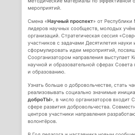
методические материалы по эффективной 
мероприятий.
Смена «
Научный проспект
» от Республики
лидеров научных сообществ, молодых учён
организаций. Стратегическая сессия «Сов
участников с задачами Десятилетия науки 
сформулировать идеи мероприятий, посвящ
Соорганизатором направления выступает 
научной и образовательной сферах Совета
и образованию.
Узнать больше о добровольчестве, стать ч
реализовывать социально значимые инициа
доброТЫ
», в число организаторов входит 
сфере развития добровольчества. Совмест
центров участники направления разработа
волонтёров.
В Год педагога и наставника новым сообщ