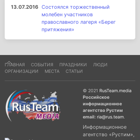
13.07.2016
Состоялся торжественный
молебен участников
православного лагеря «Берег
притяжения»
ГЛАВНАЯ
СОБЫТИЯ
ПРАЗДНИКИ
ЛЮДИ
ОРГАНИЗАЦИИ
МЕСТА
СТАТЬИ
© 2021
RusTeam.media
Российское
информационное
агентство Рустим
email:
ria@rus.team
.
Информационное
агентство «Рустим»,