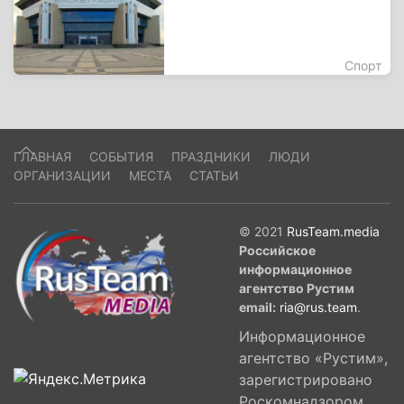
Спорт
ГЛАВНАЯ
СОБЫТИЯ
ПРАЗДНИКИ
ЛЮДИ
ОРГАНИЗАЦИИ
МЕСТА
СТАТЬИ
© 2021
RusTeam.media
Российское
информационное
агентство Рустим
email:
ria@rus.team
.
Информационное
агентство «Рустим»,
зарегистрировано
Роскомнадзором,