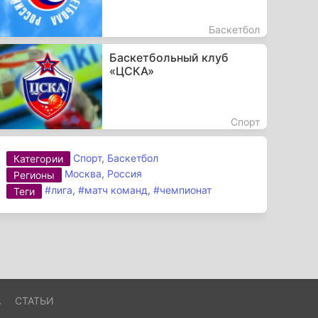
Баскетбол
Баскетбольный клуб
«ЦСКА»
Спорт
Спорт
,
Баскетбол
Категории
Москва
,
Россия
Регионы
#лига
,
#матч команд
,
#чемпионат
Теги
А
СТАТЬИ