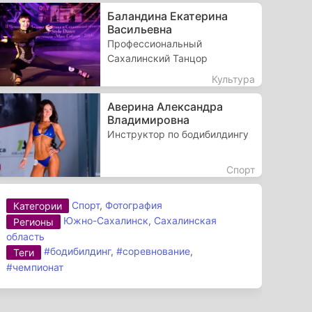
Баландина Екатерина
Васильевна
Профессиональный
Сахалинский Танцор
Культура
Аверина Александра
Владимировна
Инструктор по бодибилдингу
Спорт
Спорт
,
Фотография
Категории
Южно-Сахалинск
,
Сахалинская
Регионы
область
#бодибилдинг
,
#соревнование
,
Теги
#чемпионат