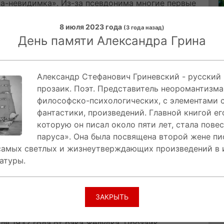
ка-невидимка». Из-за псевдонима многие первые
 зарубежного автора в переводе.
8 июля 2023 года
(3 года назад)
рин жил в Финляндии вплоть до февральской
День памяти Александра Грина
сную Армию, где служил связистом. Там тяжело
в Петербург.
Александр Стефанович Гриневский - русский 
а завершил работу над главным произведением
прозаик. Поэт. Представитель неоромантизма
ан, посвященный второй жене писателя Нине,
философско-психологических, с элементами 
рждающих в истории советской
фантастики, произведений. Главной книгой ег
да Александр Степанович увидел в витрине с
которую он писал около пяти лет, стала пове
ота над романом продолжалась почти пять лет.
паруса». Она была посвящена второй жене пи
роисходило в послереволюционном Петрограде,
 самых светлых и жизнеутверждающих произведений в
ю «Гринландию».
атуры.
отал над романами «Дорога в никуда» и
 А еще писатель часто ходил в гости к
ЗАКРЫТЬ
аршрут известен как «Тропа Грина».
ля 1932 года от рака желудка. Прозаик