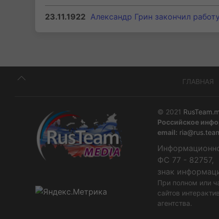
23.11.1922
Александр Грин закончил работ
ГЛАВНАЯ
© 2021
RusTeam.m
Российское инфо
email:
ria@rus.tea
Информационное
ФС 77 - 82757,
знак информац
При полном или ч
сайтов интеракти
агентства.