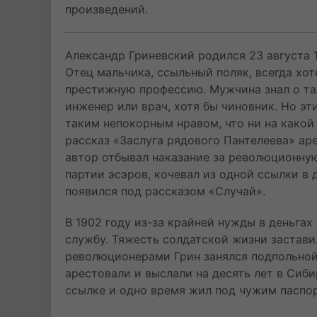
произведений.
Александр Гриневский родился 23 августа 1
Отец мальчика, ссыльный поляк, всегда хо
престижную профессию. Мужчина знал о тал
инженер или врач, хотя бы чиновник. Но э
таким непокорным нравом, что ни на какой
рассказ «Заслуга рядового Пантелеева» ар
автор отбывал наказание за революционную
партии эсэров, кочевал из одной ссылки в
появился под рассказом «Случай».
В 1902 году из-за крайней нужды в деньга
службу. Тяжесть солдатской жизни застави
революционерами Грин занялся подпольной
арестовали и выслали на десять лет в Сиби
ссылке и одно время жил под чужим паспор