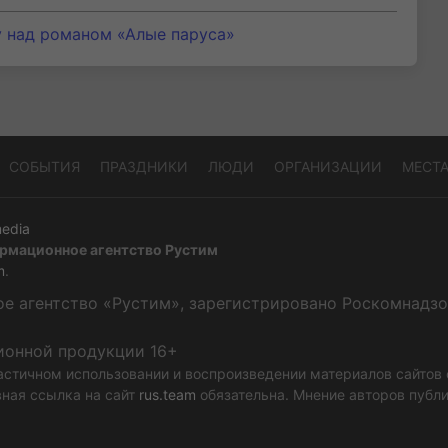
у над романом «Алые паруса»
СОБЫТИЯ
ПРАЗДНИКИ
ЛЮДИ
ОРГАНИЗАЦИИ
МЕСТ
edia
рмационное агентство Рустим
m
.
 агентство «Рустим», зарегистрировано Роскомнадзор
ионной продукции 16+
астичном использовании и воспроизведении материалов сайтов
вная ссылка на сайт
rus.team
обязательна. Мнение авторов публ