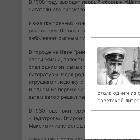
В 1908 году выходит первый сборник «Шап
читатели его рассказов думали, что читают
Из-за постоянных конфликтов с властями Г
революции. По возвращении призван в Кра
заболевает сыпным тифом и возвращается 
В городе на Неве Грин 23 ноября 1922 год
своей жизни, повестью «Алые паруса». Ром
стал одним из самых светлых и жизнеутве
литературы. Идея родилась спонтанно, ког
игрушками лодочку с белыми парусами. Раб
В одном из первых черновиков действие п
стала одним из
затем автор решил перенести героев в сво
советской литер
В 1930 году Грин переехал в Крым. Там раб
«Недотрога». Второй так и не был закончен.
Максимилиану Волошину в Коктебель. Его м
Александр Степанович Грин скончался 8 ию