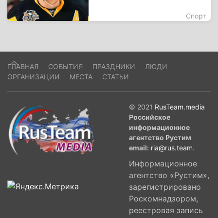
Спорт
ГЛАВНАЯ
СОБЫТИЯ
ПРАЗДНИКИ
ЛЮДИ
ОРГАНИЗАЦИИ
МЕСТА
СТАТЬИ
© 2021
RusTeam.media
Российское
информационное
агентство Рустим
email:
ria@rus.team
.
Информационное
агентство «Рустим»,
зарегистрировано
Роскомнадзором,
реестровая запись