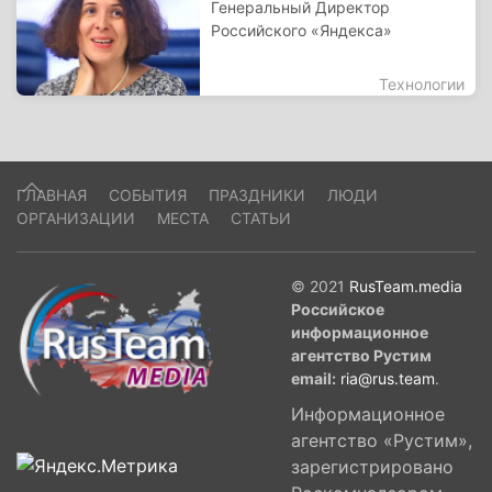
Генеральный Директор
Российского «Яндекса»
Технологии
ГЛАВНАЯ
СОБЫТИЯ
ПРАЗДНИКИ
ЛЮДИ
ОРГАНИЗАЦИИ
МЕСТА
СТАТЬИ
© 2021
RusTeam.media
Российское
информационное
агентство Рустим
email:
ria@rus.team
.
Информационное
агентство «Рустим»,
зарегистрировано