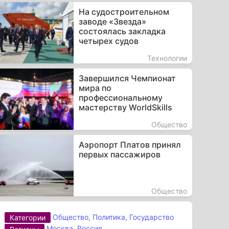
На судостроительном
заводе «Звезда»
состоялась закладка
четырех судов
Технологии
Завершился Чемпионат
мира по
профессиональному
мастерству WorldSkills
Общество
Аэропорт Платов принял
первых пассажиров
Общество
Общество
,
Политика
,
Государство
Категории
Москва
,
Россия