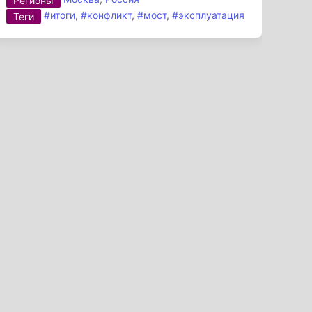
Регионы
#итоги
,
#конфликт
,
#мост
,
#эксплуатация
Теги