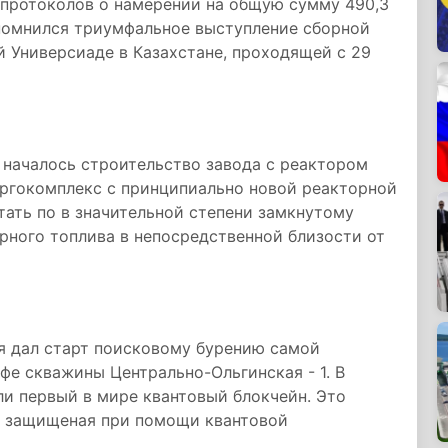
 протоколов о намерении на общую сумму 490,3
апомнился триумфальное выступление сборной
й Универсиаде в Казахстане, проходящей с 29
 началось строительство завода с реактором
ргокомплекс с принципиально новой реакторной
тать по в значительной степени замкнутому
рного топлива в непосредственной близости от
я дал старт поисковому бурению самой
е скважины Центрально-Ольгинская - 1. В
ли первый в мире квантовый блокчейн. Это
, защищеная при помощи квантовой