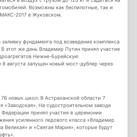
ться в воздух с грузом до 120 кг и садиться на
томобилей. Возможны как беспилотные, так и
 МАКС-2017 в Жуковском.
а заливку фундамента под возведение комплекса
 В этот же день Владимир Путин принял участие
идроагрегатов Нижне-Бурейскую
 8 августа запущен новый мост-дублер через
 76 новых школ. В Астраханской области 7
я «Заводская». На судостроительном заводе
й Федерации принял участие в церемонии
жения усиленного ледового класса «Владимир
а Великая» и «Святая Мария», которые будут
ефть».