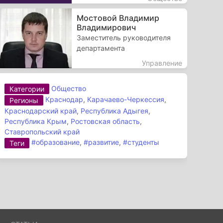
Мостовой Владимир
Владимирович
Заместитель руководителя
департамента
Управление
Общество
Категории
Краснодар
,
Карачаево-Черкессия
,
Регионы
Краснодарский край
,
Республика Адыгея
,
Республика Крым
,
Ростовская область
,
Ставропольский край
#образование
,
#развитие
,
#студенты
Теги