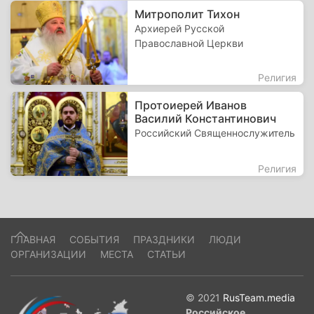
Митрополит Тихон
Архиерей Русской
Православной Церкви
Религия
Протоиерей Иванов
Василий Константинович
Российский Священнослужитель
Религия
ГЛАВНАЯ
СОБЫТИЯ
ПРАЗДНИКИ
ЛЮДИ
ОРГАНИЗАЦИИ
МЕСТА
СТАТЬИ
© 2021
RusTeam.media
Российское