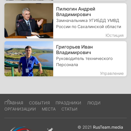
Пилюгин Андрей
Владимирович
Замначальника УГИБДД УМВД
России по Сахалинской области
Юстиция
Григорьев Иван
Владимирович
Руководитель технического
Персонала
Управление
ГЛАВНАЯ
СОБЫТИЯ
ПРАЗДНИКИ
ЛЮДИ
ОРГАНИЗАЦИИ
МЕСТА
СТАТЬИ
© 2021
RusTeam.media