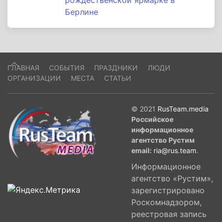
рождественской ярмарке в
Берлине
ГЛАВНАЯ
СОБЫТИЯ
ПРАЗДНИКИ
ЛЮДИ
ОРГАНИЗАЦИИ
МЕСТА
СТАТЬИ
© 2021
RusTeam.media
Российское
информационное
агентство Рустим
email:
ria@rus.team
.
Информационное
агентство «Рустим»,
зарегистрировано
Роскомнадзором,
реестровая запись