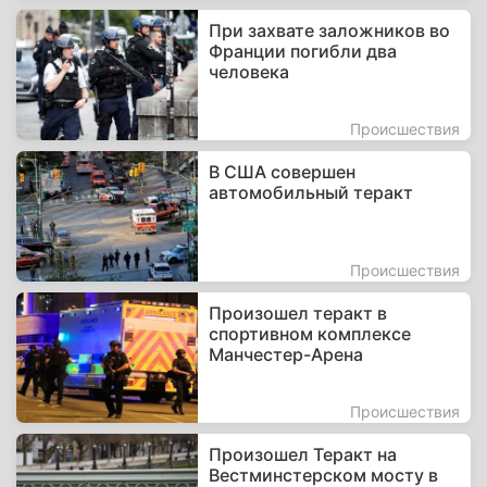
При захвате заложников во
Франции погибли два
человека
Происшествия
В США совершен
автомобильный теракт
Происшествия
Произошел теракт в
спортивном комплексе
Манчестер-Арена
Происшествия
Произошел Теракт на
Вестминстерском мосту в