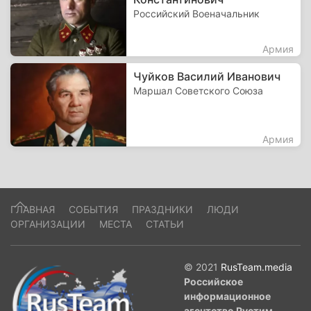
Российский Военачальник
Армия
Чуйков Василий Иванович
Маршал Советского Союза
Армия
ГЛАВНАЯ
СОБЫТИЯ
ПРАЗДНИКИ
ЛЮДИ
ОРГАНИЗАЦИИ
МЕСТА
СТАТЬИ
© 2021
RusTeam.media
Российское
информационное
агентство Рустим