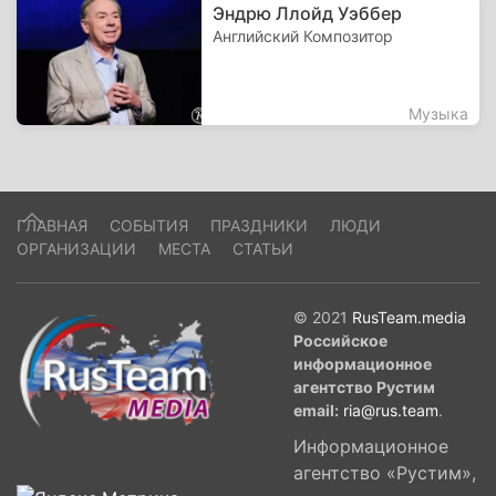
Эндрю Ллойд Уэббер
Английский Композитор
Музыка
ГЛАВНАЯ
СОБЫТИЯ
ПРАЗДНИКИ
ЛЮДИ
ОРГАНИЗАЦИИ
МЕСТА
СТАТЬИ
© 2021
RusTeam.media
Российское
информационное
агентство Рустим
email:
ria@rus.team
.
Информационное
агентство «Рустим»,