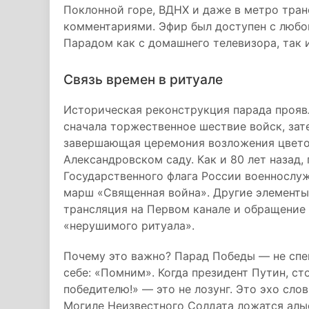
Поклонной горе, ВДНХ и даже в метро тра
комментариями. Эфир был доступен с любог
Парадом как с домашнего телевизора, так и
Связь времен в ритуале
Историческая реконструкция парада проявл
сначала торжественное шествие войск, зат
завершающая церемония возложения цветов
Александровском саду. Как и 80 лет назад,
Государственного флага России военносл
марш «Священная война». Другие элементы 
трансляция на Первом канале и обращение 
«нерушимого ритуала».
Почему это важно? Парад Победы — не спек
себе: «Помним». Когда президент Путин, ст
победителю!» — это не лозунг. Это эхо слов
Могиле Неизвестного Солдата ложатся алые