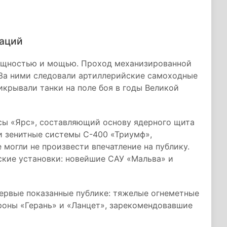
ваций
лищностью и мощью. Проход механизированной
 За ними следовали артиллерийские самоходные
икрывали танки на поле боя в годы Великой
ксы «Ярс», составляющий основу ядерного щита
и зенитные системы С-400 «Триумф»,
могли не произвести впечатление на публику.
ские установки: новейшие САУ «Мальва» и
первые показанные публике: тяжелые огнеметные
роны «Герань» и «Ланцет», зарекомендовавшие