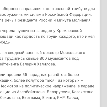
 обороны направился к центральной трибуне для
вооруженными силами Российской Федерации.
а речь Президента России и минута молчания.
а череда пушечных зарядов у Кремлевской
лощади как гордость по груди каждого, кто имел
обеды.
влял сводный военный оркестр Московского
ада трудились свыше 800 музыкантов под
ейтенанта Валерия Халилова.
ади прошли 55 парадных расчётов: более
ащих, более полутора тысяч из которых –
Несмотря на политическое напряжение, в параде
ащие из Азербайджана, Белоруссии, Казахстана,
бекистана, Вьетнама, Египта, КНР, Лаоса,