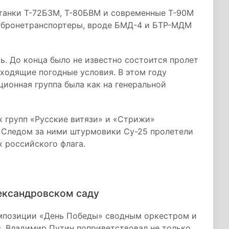
танки Т-72Б3М, Т-80БВМ и современные Т-90М
и бронетранспортеры, вроде БМД-4 и БТР-МДМ
ь. До конца было не известно состоится пролет
дходящие погодные условия. В этом году
ционная группа была как на генеральной
х групп «Русские витязи» и «Стрижи»
. Следом за ними штурмовики Су-25 пролетели
х российского флага.
ександровском саду
мпозиции «День Победы» сводным оркестром и
. Владимир Путин поприветствовал не только