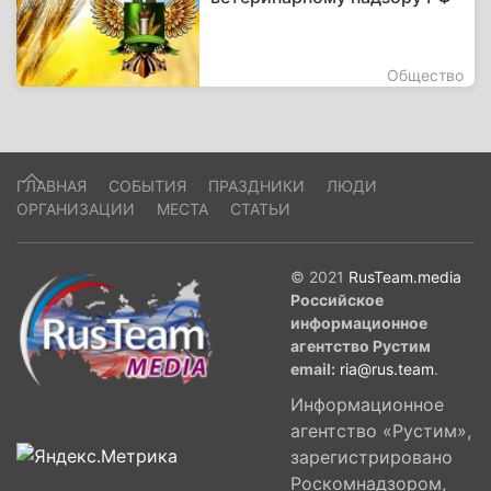
Общество
ГЛАВНАЯ
СОБЫТИЯ
ПРАЗДНИКИ
ЛЮДИ
ОРГАНИЗАЦИИ
МЕСТА
СТАТЬИ
© 2021
RusTeam.media
Российское
информационное
агентство Рустим
email:
ria@rus.team
.
Информационное
агентство «Рустим»,
зарегистрировано
Роскомнадзором,