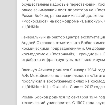
осуществлены кадровые перестановки. Кос
ранее занимавший пост директора на «Вос
Роман Бобков, ранее занимавший должност
«Роскосмоса» на космодроме «Байконур». 
«ЦЭНКИ».
Генеральный директор Центра эксплуатац
Андрей Охлопков отметил, что Бобков име
космическими подразделениями. Он добавил
космодромом «Восточный», - грандиозны. В
отработка инфраструктуры для пилотируем
Валинур Агишев родился 9 января 1964 го
А.Ф. Можайского по специальности «Летате
прослужил в вооруженных силах на космод
«ЦЭНКИ» - КЦ «Южный». С июля 2017 года 
Роман Бобков родился 12 сентября 1974 го
технический университет. С 1997 года слу