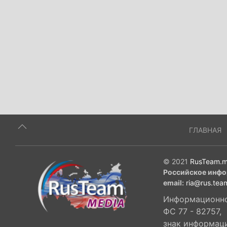
ГЛАВНАЯ
© 2021
RusTeam.m
Российское инфо
email:
ria@rus.tea
Информационное
ФС 77 - 82757,
знак информац