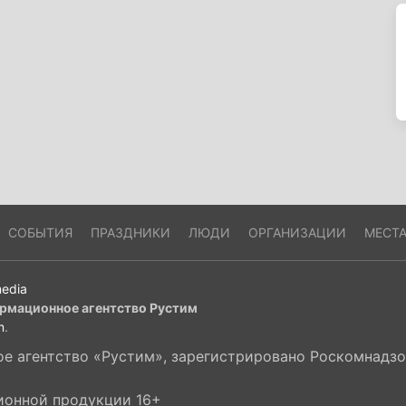
СОБЫТИЯ
ПРАЗДНИКИ
ЛЮДИ
ОРГАНИЗАЦИИ
МЕСТ
edia
рмационное агентство Рустим
m
.
 агентство «Рустим», зарегистрировано Роскомнадзор
ионной продукции 16+