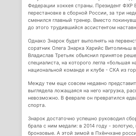
Федерации хоккея страны. Президент ФХР 
перестановке в сборной России, за три нед
сменился главный тренер. Вместо покинувш
до этого трудившийся ассистентом наставн
Однако Знарок будет выполнять на первенс
соратник Олега Знарка Харийс Витолиньш 
Владислав Третьяк объяснил принятое реш
специалиста, на которого легла «большая 
национальной команде и клубе - СКА из го
Между тем еще совсем недавно представить
выглядела ложащаяся на него нагрузка, ра
невозможно. В феврале он превратился едв
спорта.
Знарок достаточно успешно руководил сбор
брала с ним медали: в 2014 году - золотую, 
бронзовые. А этой зимой в Пхёнчхане росс