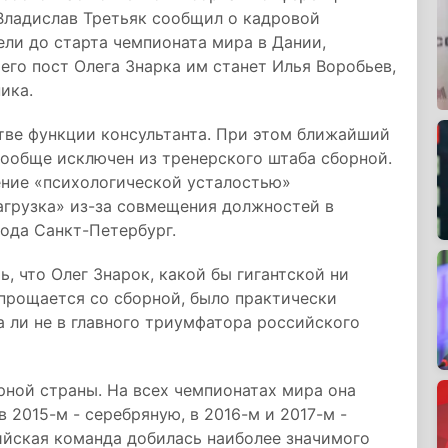
Владислав Третьяк сообщил о кадровой
ели до старта чемпионата мира в Дании,
его пост Олега Знарка им станет Илья Воробьев,
ика.
тве функции консультанта. При этом ближайший
вообще исключен из тренерского штаба сборной.
ение «психологической усталостью»
нагрузка» из-за совмещения должностей в
рода Санкт-Петербург.
, что Олег Знарок, какой бы гигантской ни
спрощается со сборной, было практически
а ли не в главного триумфатора российского
ной страны. На всех чемпионатах мира она
в 2015-м - серебряную, в 2016-м и 2017-м -
ийская команда добилась наиболее значимого