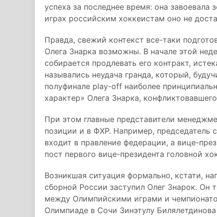
успеха за последнее время: она завоевала
играх российским хоккеистам оно не доста
Правда, свежий контекст все-таки подгото
Олега Знарка возможны. В начале этой нед
собирается продлевать его контракт, исте
назывались неудача гранда, который, будуч
полуфинале play-off наиболее принципиаль
характер» Олега Знарка, конфликтовавшег
При этом главные представители менеджме
позиции и в ФХР. Например, председатель 
входит в правление федерации, а вице-пре
пост первого вице-президента головной хо
Возникшая ситуация формально, кстати, нап
сборной России заступил Олег Знарок. Он т
между Олимпийскими играми и чемпионато
Олимпиаде в Сочи Зинэтулу Билялетдинова