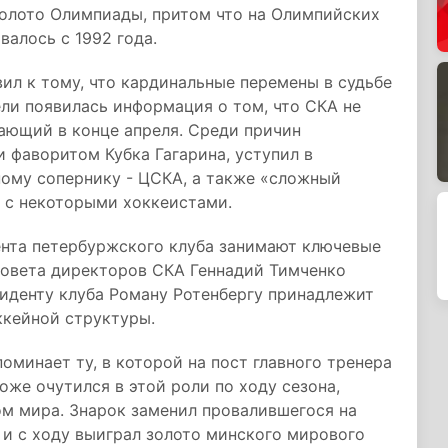
 золото Олимпиады, притом что на Олимпийских
валось с 1992 года.
вил к тому, что кардинальные перемены в судьбе
ели появилась информация о том, что СКА не
кающий в конце апреля. Среди причин
и фаворитом Кубка Гагарина, уступил в
ному сопернику - ЦСКА, а также «сложный
о с некоторыми хоккеистами.
нта петербуржского клуба занимают ключевые
совета директоров СКА Геннадий Тимченко
зиденту клуба Роману Ротенбергу принадлежит
ккейной структуры.
оминает ту, в которой на пост главного тренера
оже очутился в этой роли по ходу сезона,
м мира. Знарок заменил провалившегося на
 и с ходу выиграл золото минского мирового