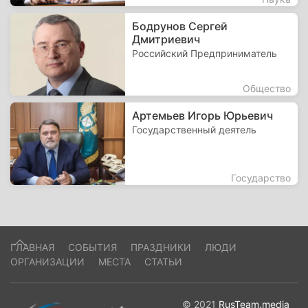
Бодрунов Сергей
Дмитриевич
Российский Предприниматель
Общество
Артемьев Игорь Юрьевич
Государственный деятель
Государство
ГЛАВНАЯ
СОБЫТИЯ
ПРАЗДНИКИ
ЛЮДИ
ОРГАНИЗАЦИИ
МЕСТА
СТАТЬИ
© 2021
RusTeam.media