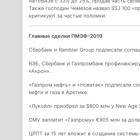
АвтоВАЗе с 33% до 25%, продав часть своей
Также господин Чемезов назвал SSJ 100 «
критикуют за частые поломки.
Главные сделки ПМЭФ-2019
Сбербанк и Rambler Group подписали согл
ВЭБ, Сбербанк и Газпромбанк профинансиру
«Акрон».
«Газпром нефть» и «Новатэк» подписали со
нефти и газа в Арктике.
«Лукойл» приобрел за $800 млн у New Age 
OMV заплатит «Газпрому» €905 млн за долю
ЦРПТ за 15 лет вложит в создание системы