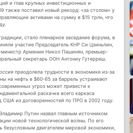
ций и глав крупных инвестиционных и
9 также поставил новый рекорд: «за столом» у
равляющие активами на сумму в $15 трлн, что
ду.
традиции, стало пленарное заседание форума, в
няли участие Председатель КНР Си Цзиньпин,
-министр Армении Никол Пашинян, премьер-
еральный секретарь ООН Антониу Гутерреш.
ссия преодолела трудности в экономике из-за
ны на нефть в $60-65 за баррель устраивают
 современных угроз может привести к
ндаментальной раскачке всего каркаса
 США из договоренностей по ПРО в 2002 году.
 Владимир Путин назвал главным источником
ации новой технологической волны. По его
ть безусловным двигателем мировой экономики,