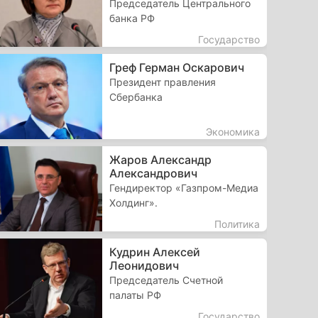
Председатель Центрального
банка РФ
Государство
Греф Герман Оскарович
Президент правления
Сбербанка
Экономика
Жаров Александр
Александрович
Гендиректор «Газпром-Медиа
Холдинг».
Политика
Кудрин Алексей
Леонидович
Председатель Счетной
палаты РФ
Государство