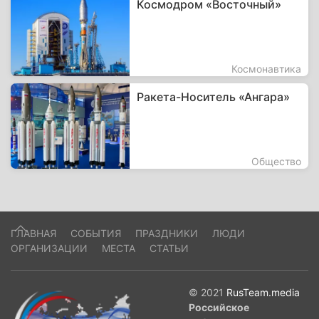
Космодром «Восточный»
Космонавтика
Ракета-Носитель «Ангара»
Общество
ГЛАВНАЯ
СОБЫТИЯ
ПРАЗДНИКИ
ЛЮДИ
ОРГАНИЗАЦИИ
МЕСТА
СТАТЬИ
© 2021
RusTeam.media
Российское