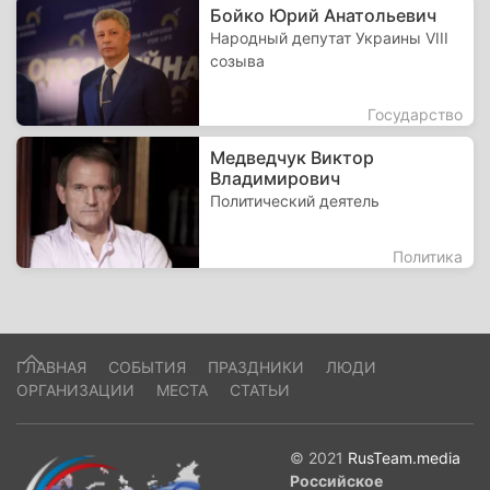
Бойко Юрий Анатольевич
Народный депутат Украины VIII
созыва
Государство
Медведчук Виктор
Владимирович
Политический деятель
Политика
ГЛАВНАЯ
СОБЫТИЯ
ПРАЗДНИКИ
ЛЮДИ
ОРГАНИЗАЦИИ
МЕСТА
СТАТЬИ
© 2021
RusTeam.media
Российское