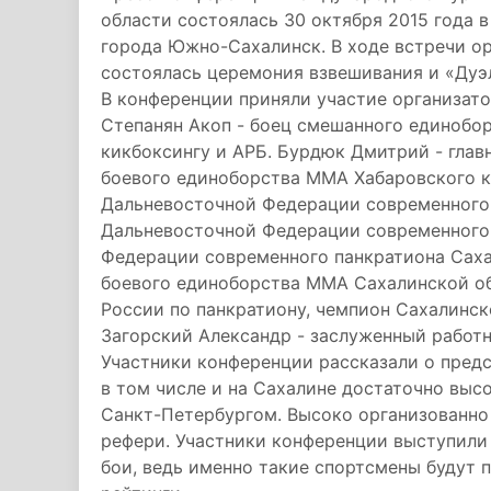
области состоялась 30 октября 2015 года
города Южно-Сахалинск. В ходе встречи о
состоялась церемония взвешивания и «Дуэл
В конференции приняли участие организат
Степанян Акоп - боец смешанного единоборс
кикбоксингу и АРБ. Бурдюк Дмитрий - глав
боевого единоборства ММА Хабаровского к
Дальневосточной Федерации современного 
Дальневосточной Федерации современного п
Федерации современного панкратиона Саха
боевого единоборства ММА Сахалинской об
России по панкратиону, чемпион Сахалинск
Загорский Александр - заслуженный работн
Участники конференции рассказали о пред
в том числе и на Сахалине достаточно высо
Санкт-Петербургом. Высоко организованно
рефери. Участники конференции выступили
бои, ведь именно такие спортсмены будут 