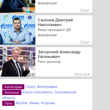
федерации
Спорт
Сазонов Дмитрий
Николаевич
Вице-президент ДВ
федерации
Спорт
Загорский Александр
Евгеньевич
Ринг-анонсер
Культура
Спорт
,
Фотография
Категории
Южно-Сахалинск
,
Сахалинская
Регионы
область
#кубок
,
#мма
,
#турнир
Теги