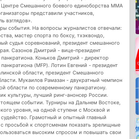
 в Центре Смешанного боевого единоборства ММА
рганизаторы представили участников,
ь взглядов».
оры события. На вопросы журналистов отвечали:
тва, мастер спорта по боксу, тхэквондо,
ный судья соревнований, президент смешанного
рая. Сазонов Дмитрий - вице-президент
панкратиона. Коньков Дмитрий - директор
анкратиона (MFP). Лотин Евгений - президент
линской области, президент Смешанного
ласти. Мукаилов Рамазан - двукратный чемпион
ой области по современному панкратиону.
ик культуры, лучший ринг-анонсер России.
стоящем событии. Турниры на Дальнем Востоке,
кого уровня, на одной ступени с Москвой и
 судейство. Грамотный и опытный главный
 с просьбой к спортсменам показать зрелищные
пользоваться высоким спросом и повышать свои