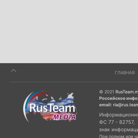
ГЛАВНАЯ
© 2021
RusTeam.m
Российское инфо
email:
ria@rus.tea
Информационное
ФС 77 - 82757,
знак информац
При полном или ч