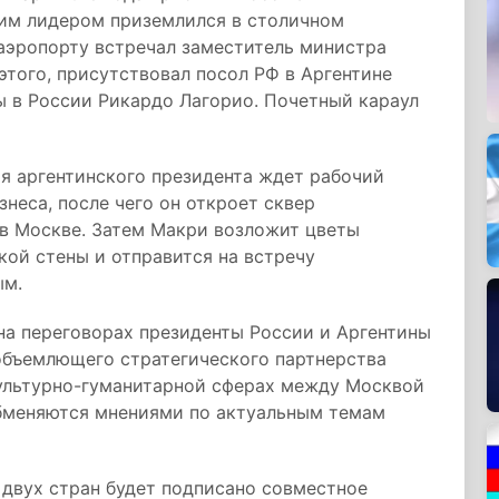
ким лидером приземлился в столичном
 аэропорту встречал заместитель министра
этого, присутствовал посол РФ в Аргентине
ы в России Рикардо Лагорио. Почетный караул
ря аргентинского президента ждет рабочий
неса, после чего он откроет сквер
 в Москве. Затем Макри возложит цветы
кой стены и отправится на встречу
ым.
на переговорах президенты России и Аргентины
объемлющего стратегического партнерства
культурно-гуманитарной сферах между Москвой
бменяются мнениями по актуальным темам
 двух стран будет подписано совместное