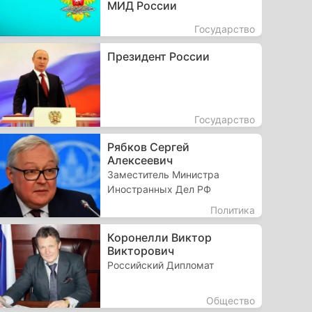
МИД России
Государство
Президент России
Государство
Рябков Сергей
Алексеевич
Заместитель Министра
Иностранных Дел РФ
Политика
Коронелли Виктор
Викторович
Российский Дипломат
Общество