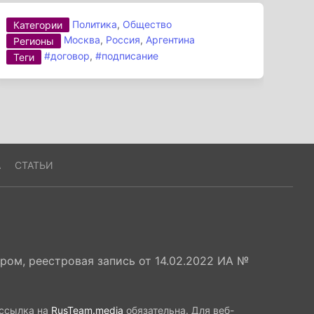
Политика
,
Общество
Категории
Москва
,
Россия
,
Аргентина
Регионы
#договор
,
#подписание
Теги
А
СТАТЬИ
ом, реестровая запись от 14.02.2022 ИА №
 ссылка на
RusTeam.media
обязательна. Для веб-