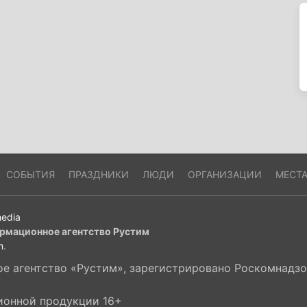
СОБЫТИЯ
ПРАЗДНИКИ
ЛЮДИ
ОРГАНИЗАЦИИ
МЕСТ
edia
рмационное агентство Рустим
m
.
 агентство «Рустим», зарегистрировано Роскомнадзор
ионной продукции 16+