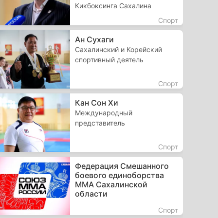
Кикбоксинга Сахалина
Спорт
Ан Сухаги
Сахалинский и Корейский
спортивный деятель
Спорт
Кан Сон Хи
Международный
представитель
Спорт
Федерация Смешанного
боевого единоборства
ММА Сахалинской
области
Спорт