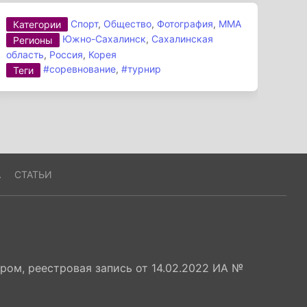
Спорт
,
Общество
,
Фотография
,
ММА
Категории
Южно-Сахалинск
,
Сахалинская
Регионы
область
,
Россия
,
Корея
#соревнование
,
#турнир
Теги
А
СТАТЬИ
ом, реестровая запись от 14.02.2022 ИА №