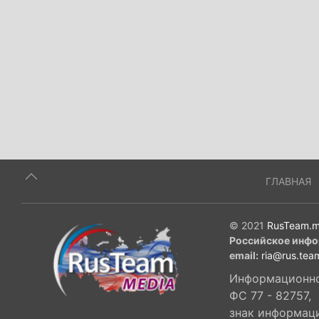
ГЛАВНАЯ
© 2021
RusTeam.m
Российское инфо
email:
ria@rus.tea
Информационное
ФС 77 - 82757,
знак информац