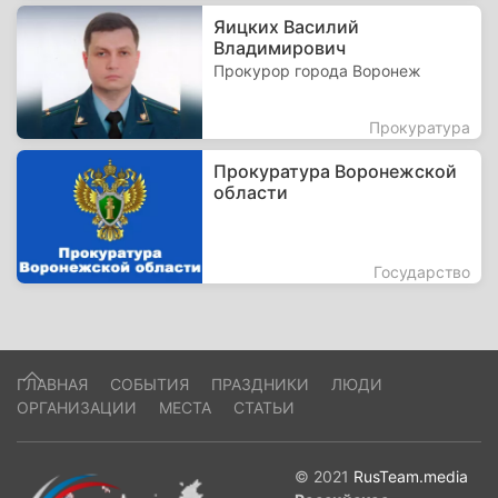
Яицких Василий
Владимирович
Прокурор города Воронеж
Прокуратура
Прокуратура Воронежской
области
Государство
ГЛАВНАЯ
СОБЫТИЯ
ПРАЗДНИКИ
ЛЮДИ
ОРГАНИЗАЦИИ
МЕСТА
СТАТЬИ
© 2021
RusTeam.media