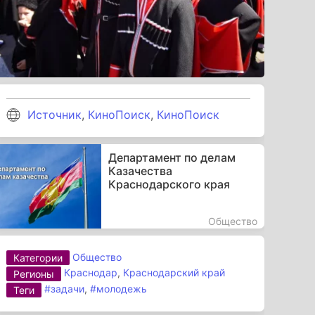
Источник
,
КиноПоиск
,
КиноПоиск
Департамент по делам
Казачества
Краснодарского края
Общество
Общество
Категории
Краснодар
,
Краснодарский край
Регионы
#задачи
,
#молодежь
Теги