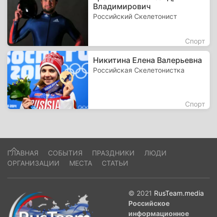
Владимирович
Российский Скелетонист
Спорт
Никитина Елена Валерьевна
Российская Скелетонистка
Спорт
ГЛАВНАЯ
СОБЫТИЯ
ПРАЗДНИКИ
ЛЮДИ
ОРГАНИЗАЦИИ
МЕСТА
СТАТЬИ
© 2021
RusTeam.media
Российское
информационное