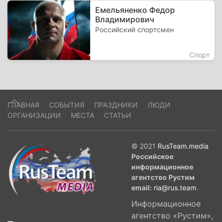
Емельяненко Федор
Владимирович
Российский спортсмен
Спорт
ГЛАВНАЯ
СОБЫТИЯ
ПРАЗДНИКИ
ЛЮДИ
ОРГАНИЗАЦИИ
МЕСТА
СТАТЬИ
© 2021
RusTeam.media
Российское
информационное
агентство Рустим
email:
ria@rus.team
.
Информационное
агентство «Рустим»,