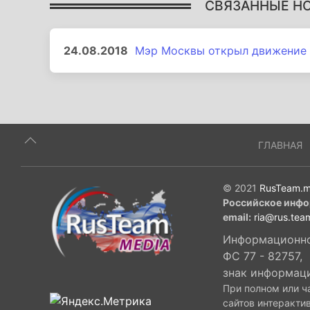
СВЯЗАННЫЕ Н
24.08.2018
Мэр Москвы открыл движение 
ГЛАВНАЯ
© 2021
RusTeam.m
Российское инфо
email:
ria@rus.tea
Информационное
ФС 77 - 82757,
знак информац
При полном или ч
сайтов интеракти