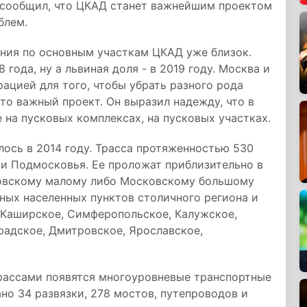
 сообщил, что ЦКАД станет важнейшим проектом
блем.
ения по основным участкам ЦКАД уже близок.
 года, ну а львиная доля - в 2019 году. Москва и
ацией для того, чтобы убрать разного рода
то важный проект. Он выразил надежду, что в
 на пусковых комплексах, на пусковых участках.
ось в 2014 году. Трасса протяженностью 530
и Подмосковья. Ее проложат приблизительно в
овскому малому либо Московскому большому
пных населенных пунктов столичного региона и
 Каширское, Симферопольское, Калужское,
радское, Дмитровское, Ярославское,
рассами появятся многоуровневые транспортные
но 34 развязки, 278 мостов, путепроводов и