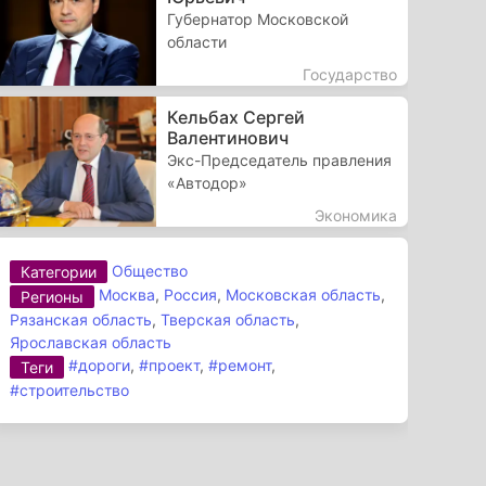
Губернатор Московской
области
Государство
Кельбах Сергей
Валентинович
Экс-Председатель правления
«Автодор»
Экономика
Общество
Категории
Москва
,
Россия
,
Московская область
,
Регионы
Рязанская область
,
Тверская область
,
Ярославская область
#дороги
,
#проект
,
#ремонт
,
Теги
#строительство