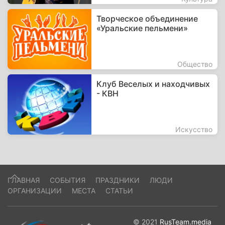
Творческое объединение
«Уральские пельмени»
Общество
Клуб Веселых и находчивых
- КВН
Искусство
ГЛАВНАЯ
СОБЫТИЯ
ПРАЗДНИКИ
ЛЮДИ
ОРГАНИЗАЦИИ
МЕСТА
СТАТЬИ
© 2021
RusTeam.media