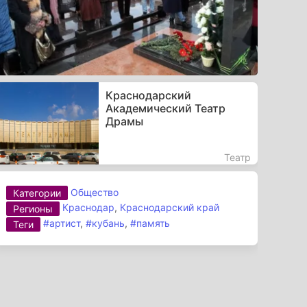
Краснодарский
Академический Театр
Драмы
Театр
Общество
Категории
Краснодар
,
Краснодарский край
Регионы
#артист
,
#кубань
,
#память
Теги