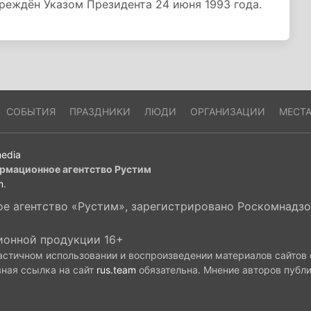
реждён Указом Президента 24 июня 1993 года.
СОБЫТИЯ
ПРАЗДНИКИ
ЛЮДИ
ОРГАНИЗАЦИИ
МЕСТ
edia
рмационное агентство Рустим
m
.
 агентство «Рустим», зарегистрировано Роскомнадзор
ионной продукции 16+
астичном использовании и воспроизведении материалов сайтов
вная ссылка на сайт
rus.team
обязательна. Мнение авторов публ