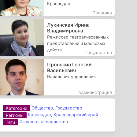
Краснодар
Политика
Лукинская Ирина
Владимировна
Режиссер театрализованных
представлений и массовых
действ
Государство
Пронькин Георгий
Васильевич
Начальник управления
Администрация
Общество
,
Государство
Категории
Краснодар
,
Краснодарский край
Регионы
#лауреат
,
#творчество
Теги