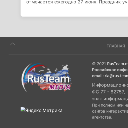
отмечается ежегодно 27 июня. Праздник уч
ГЛАВНАЯ
© 2021
RusTeam.m
Российское инфо
email:
ria@rus.tea
Информационное
ФС 77 - 82757,
знак информац
При полном или ч
сайтов интеракти
агентства.