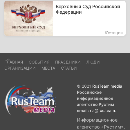
Верховный Суд Российской
Федерации
Юстиция
ГЛАВНАЯ
СОБЫТИЯ
ПРАЗДНИКИ
ЛЮДИ
ОРГАНИЗАЦИИ
МЕСТА
СТАТЬИ
© 2021
RusTeam.media
Российское
информационное
агентство Рустим
email:
ria@rus.team
.
Информационное
агентство «Рустим»,