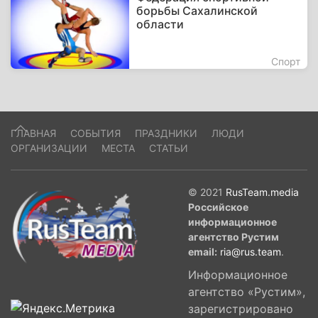
борьбы Сахалинской
области
Спорт
ГЛАВНАЯ
СОБЫТИЯ
ПРАЗДНИКИ
ЛЮДИ
ОРГАНИЗАЦИИ
МЕСТА
СТАТЬИ
© 2021
RusTeam.media
Российское
информационное
агентство Рустим
email:
ria@rus.team
.
Информационное
агентство «Рустим»,
зарегистрировано