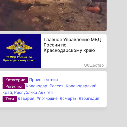
Главное Управление МВД
России по
Краснодарскому краю
Общество
Происшествия
Категории
Краснодар
,
Россия
,
Краснодарский
Регионы
край
,
Республика Адыгея
#авария
,
#погибшие
,
#смерть
,
#трагедия
Теги