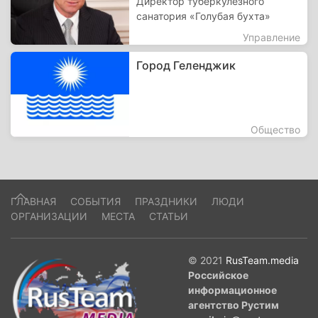
Директор туберкулезного
санатория «Голубая бухта»
Управление
Город Геленджик
Общество
ГЛАВНАЯ
СОБЫТИЯ
ПРАЗДНИКИ
ЛЮДИ
ОРГАНИЗАЦИИ
МЕСТА
СТАТЬИ
© 2021
RusTeam.media
Российское
информационное
агентство Рустим