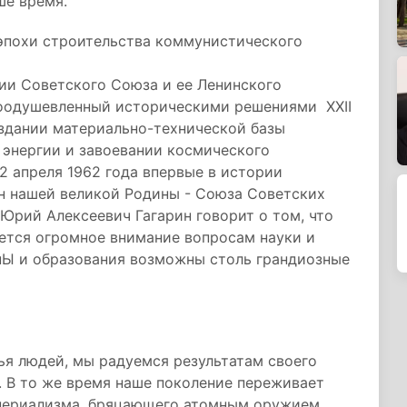
ше время.
 эпохи строительства коммунистического
и Советского Союза и ее Ленинского
воодушевленный историческими решениями ХХII
оздании материально-технической базы
 энергии и завоевании космического
 12 апреля 1962 года впервые в истории
н нашей великой Родины - Союза Советских
Юрий Алексеевич Гагарин говорит о том, что
яется огромное внимание вопросам науки и
инЫ и образования возможны столь грандиозные
ья людей, мы радуемся результатам своего
 В то же время наше поколение переживает
мпериализма, бряцающего атомным оружием.