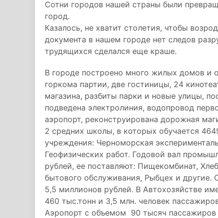
Сотни городов нашей страны были превращ
город.
Казалось, не хватит столетия, чтобы возрод
документа в нашем городе нет следов разр
трудящихся сделался еще краше.
В городе построено много жилых домов и 
горкома партии, две гостиницы, 24 кинотеа
магазина, разбиты парки и новые улицы, п
подведена электролиния, водопровод перво
аэропорт, реконструирована дорожная маги
2 средних школы, в которых обучается 464
учреждения: Черноморская экспериментал
Геофизических работ. Годовой вал промыш
рублей, ее поставляют: Пищекомбинат, Хле
бытового обслуживания, Рыбцех и другие.
5,5 миллионов рублей. В Автохозяйстве им
460 тыс.тонн и 3,5 млн. человек пассажиро
Аэропорт с объемом 90 тысяч пассажиров 