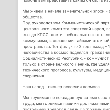
помочь вам представить каким он был в на
Мы живем в начале замечательной эпохи -
общества.
Под руководством Коммунистической парти
центрального комитета советский народ, 
съезда КПСС, достиг небывалых высот в с
коммунизма, в овладении тайнами атомной
пространства. Тот факт, что 2 года назад -
человечества в космос поднялся граждани
Социалистических Республик, - коммунист 
только в стране великого Ленина, где удел
технического прогресса, культуры, медиц
свершения.
Наш народ - пионер освоения космоса.
Мы трудимся не покладая рук во имя счаст
труда, мы гордимся нашими достижениями.
постоянную тревогу в связи с угрозами и