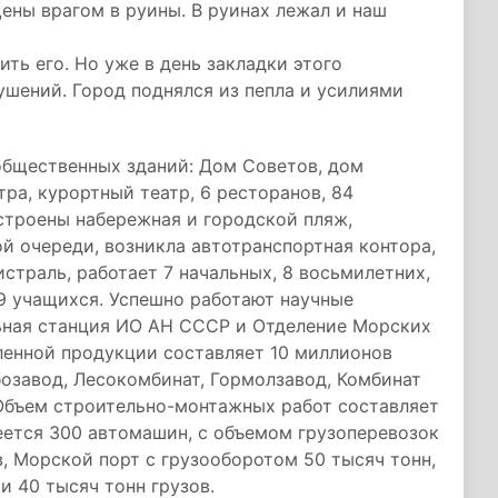
ены врагом в руины. В руинах лежал и наш
ить его. Но уже в день закладки этого
ушений. Город поднялся из пепла и усилиями
общественных зданий: Дом Советов, дом
тра, курортный театр, 6 ресторанов, 84
остроены набережная и городской пляж,
й очереди, возникла автотранспортная контора,
страль, работает 7 начальных, 8 восьмилетних,
9 учащихся. Успешно работают научные
ьная станция ИО АН СССР и Отделение Морских
ленной продукции составляет 10 миллионов
бозавод, Лесокомбинат, Гормолзавод, Комбинат
 Объем строительно-монтажных работ составляет
еется 300 автомашин, с объемом грузоперевозок
в, Морской порт с грузооборотом 50 тысяч тонн,
и 40 тысяч тонн грузов.