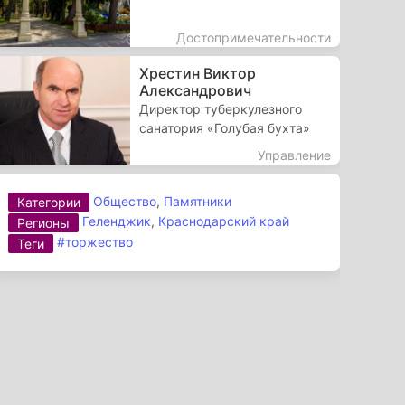
Достопримечательности
Хрестин Виктор
Александрович
Директор туберкулезного
санатория «Голубая бухта»
Управление
Общество
,
Памятники
Категории
Геленджик
,
Краснодарский край
Регионы
#торжество
Теги