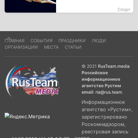
Спорт
ГЛАВНАЯ
СОБЫТИЯ
ПРАЗДНИКИ
ЛЮДИ
ОРГАНИЗАЦИИ
МЕСТА
СТАТЬИ
© 2021
RusTeam.media
Российское
информационное
агентство Рустим
email:
ria@rus.team
.
Информационное
агентство «Рустим»,
зарегистрировано
Роскомнадзором,
реестровая запись