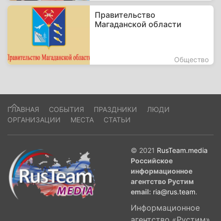
Правительство
Магаданской области
Общество
ГЛАВНАЯ
СОБЫТИЯ
ПРАЗДНИКИ
ЛЮДИ
ОРГАНИЗАЦИИ
МЕСТА
СТАТЬИ
© 2021
RusTeam.media
Российское
информационное
агентство Рустим
email:
ria@rus.team
.
Информационное
агентство «Рустим»,