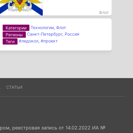
Флот
Технологии
,
Флот
Категории
Санкт-Петербург
,
Россия
Регионы
#ледокол
,
#проект
Теги
А
СТАТЬИ
ом, реестровая запись от 14.02.2022 ИА №