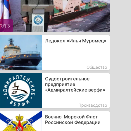
3
Ледокол «Илья Муромец»
Общество
Судостроительное
предприятие
«Адмиралтейские верфи»
Производство
Военно-Морской Флот
Российской Федерации